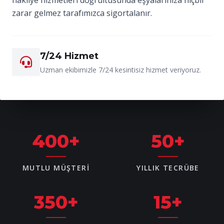
zarar gelmez tarafımızca sigortalanır.
7/24 Hizmet
Uzman ekibimizle 7/24 kesintisiz hizmet veriyoruz.
400
+
50
+
MUTLU MÜŞTERI
YILLIK TECRÜBE
350
+
15
+