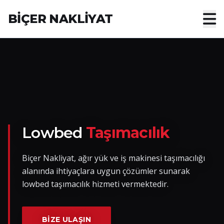
BİÇER NAKLİYAT
Anasayfa
Hakkımızda
Hizmetler
Nakliye Yük İlanları
Lowbed
Taşımacılık
Blog
Biçer Nakliyat, ağır yük ve iş makinesi taşımacılığı
alanında ihtiyaçlara uygun çözümler sunarak
İletişim
lowbed taşımacılık hizmeti vermektedir.
Hemen Ulaşın
BIZE ULAŞIN