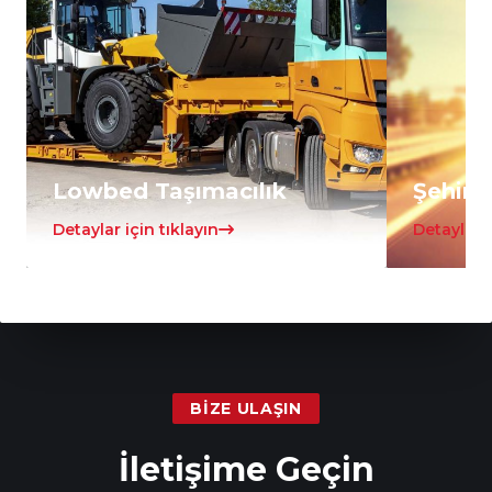
Lowbed Taşımacılık
Şehirle
Detaylar için tıklayın
Detaylar i
BIZE ULAŞIN
İletişime Geçin