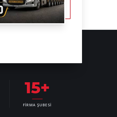
15
+
FIRMA ŞUBESI