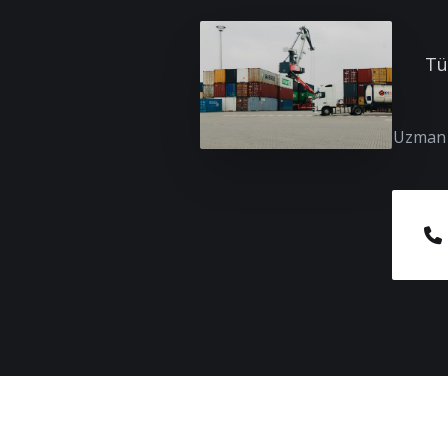
Tü
Uzman e