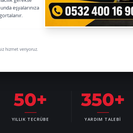
macılık gerekse
sunda eşyalarınıza
gortalanır.
iz hizmet veriyoruz.
50
+
350
+
YILLIK TECRÜBE
YARDIM TALEBI