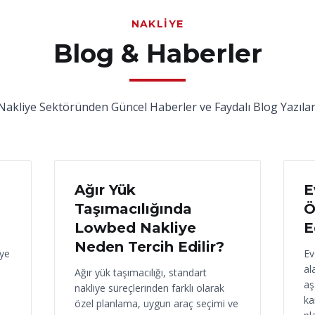
NAKLIYE
Blog & Haberler
Nakliye Sektöründen Güncel Haberler ve Faydalı Blog Yazılar
17 Haziran 2026
16
Ağır Yük
E
Taşımacılığında
Ö
Lowbed Nakliye
E
Neden Tercih Edilir?
iye
Ev
al
Ağır yük taşımacılığı, standart
aş
nakliye süreçlerinden farklı olarak
ka
özel planlama, uygun araç seçimi ve