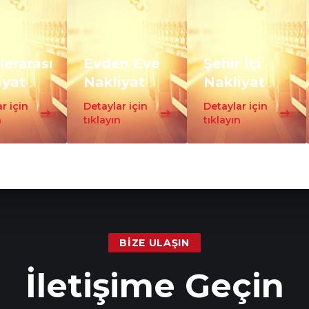
lerarası
Evden Eve
Şehir İçi
iyat
Nakliyat
Nakliyat
r için
Detaylar için
Detaylar için
n
tıklayın
tıklayın
BIZE ULAŞIN
İletişime Geçin