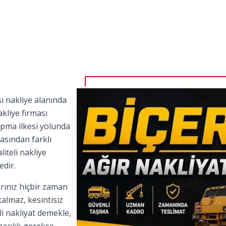
ı nakliye alanında
kliye firması
apma ilkesi yolunda
asından farklı
iteli nakliye
edir.
rınız hiçbir zaman
kalmaz, kesintisiz
i nakliyat demekle,