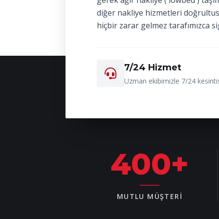
gerek ağır nakliye ( lowbed ) taşı
diğer nakliye hizmetleri doğrultu
hiçbir zarar gelmez tarafımızca si
7/24 Hizmet
Uzman ekibimizle 7/24 kesintis
400
+
MUTLU MÜŞTERI