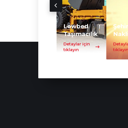
Lowbed
Şehir
Taşımacılık
Nakl
Detaylar için
Detayla
tıklayın
tıklayı