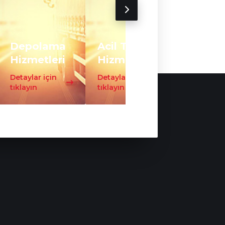
Depolama
Acil Taşıma
Trafo
Hizmetleri
Hizmeti
Taşıma
Detaylar için
Detaylar için
Detaylar iç
tıklayın
tıklayın
tıklayın