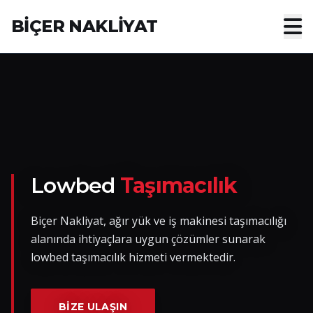
BİÇER NAKLİYAT
Anasayfa
Hakkımızda
Hizmetler
Nakliye Yük İlanları
Lowbed
Taşımacılık
Blog
Biçer Nakliyat, ağır yük ve iş makinesi taşımacılığı
alanında ihtiyaçlara uygun çözümler sunarak
İletişim
lowbed taşımacılık hizmeti vermektedir.
Hemen Ulaşın
BIZE ULAŞIN