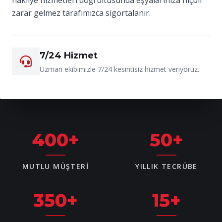
zarar gelmez tarafımızca sigortalanır.
7/24 Hizmet
Uzman ekibimizle 7/24 kesintisiz hizmet veriyoruz.
400
+
50
+
MUTLU MÜŞTERI
YILLIK TECRÜBE
350
+
15
+