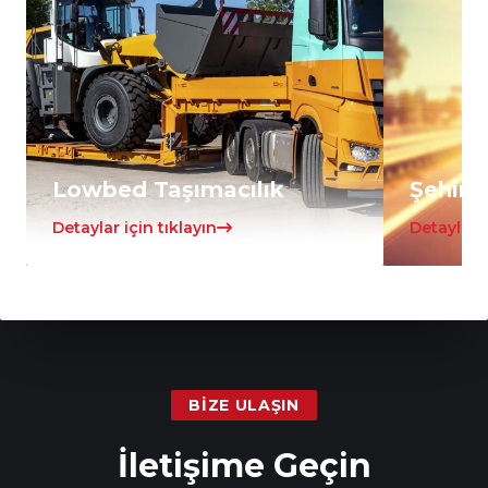
Lowbed Taşımacılık
Şehirle
Detaylar için tıklayın
Detaylar i
BIZE ULAŞIN
İletişime Geçin