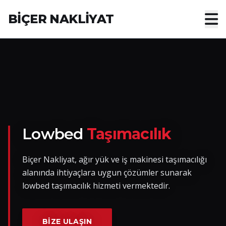
BİÇER NAKLİYAT
Anasayfa
Hakkımızda
Hizmetler
Nakliye Yük İlanları
Lowbed
Taşımacılık
Blog
Biçer Nakliyat, ağır yük ve iş makinesi taşımacılığı
alanında ihtiyaçlara uygun çözümler sunarak
İletişim
lowbed taşımacılık hizmeti vermektedir.
Hemen Ulaşın
BIZE ULAŞIN