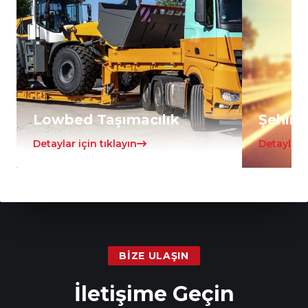
Lowbed Taşımacılık
Şehirle
Detaylar için tıklayın
Detaylar i
BIZE ULAŞIN
İletişime Geçin