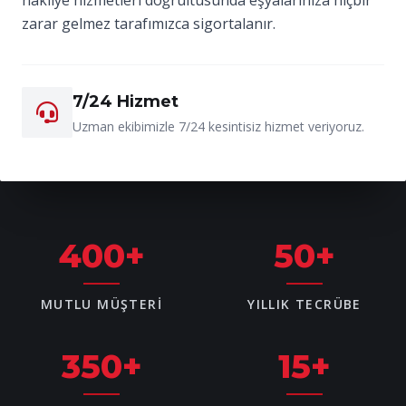
zarar gelmez tarafımızca sigortalanır.
7/24 Hizmet
Uzman ekibimizle 7/24 kesintisiz hizmet veriyoruz.
400
+
50
+
MUTLU MÜŞTERI
YILLIK TECRÜBE
350
+
15
+