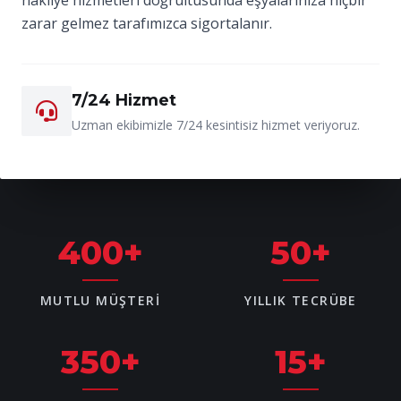
zarar gelmez tarafımızca sigortalanır.
7/24 Hizmet
Uzman ekibimizle 7/24 kesintisiz hizmet veriyoruz.
400
+
50
+
MUTLU MÜŞTERI
YILLIK TECRÜBE
350
+
15
+