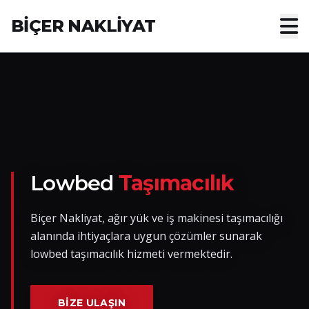
BİÇER NAKLİYAT
Anasayfa
Hakkımızda
Hizmetler
Nakliye Yük İlanları
Lowbed
Taşımacılık
Blog
Biçer Nakliyat, ağır yük ve iş makinesi taşımacılığı
alanında ihtiyaçlara uygun çözümler sunarak
İletişim
lowbed taşımacılık hizmeti vermektedir.
Hemen Ulaşın
BIZE ULAŞIN