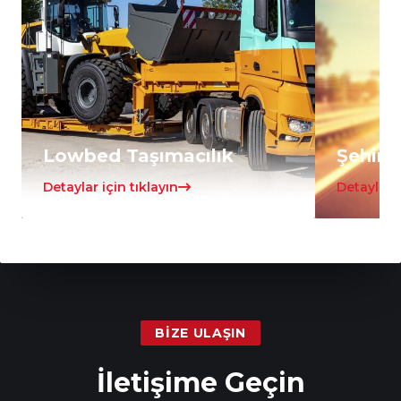
Lowbed Taşımacılık
Şehirle
Detaylar için tıklayın
Detaylar i
BIZE ULAŞIN
İletişime Geçin