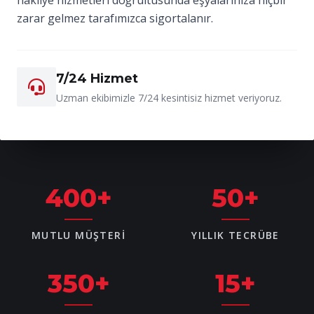
zarar gelmez tarafımızca sigortalanır.
7/24 Hizmet
Uzman ekibimizle 7/24 kesintisiz hizmet veriyoruz.
400
+
50
+
MUTLU MÜŞTERI
YILLIK TECRÜBE
350
+
15
+